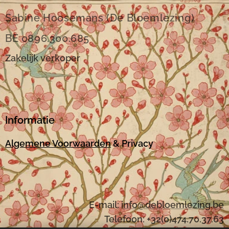
Sabine Hoosemans (De Bloemlezing)
BE 0896.300.685
Zakelijk verkoper
Informatie
Algemene Voorwaarden
& Privacy
E-mail:
i
nfo@debloemlezing.be
Telefoon: +32(0)474.70.37.63