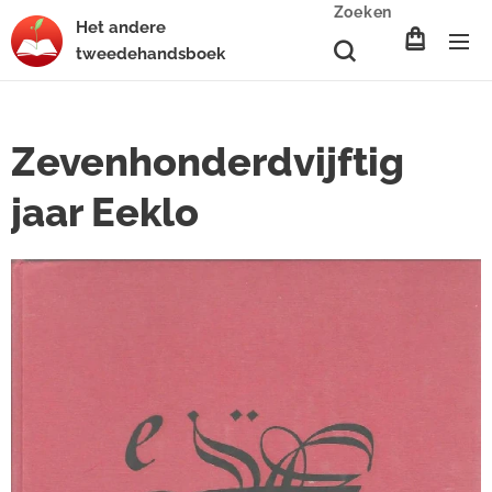
Zoeken
Het
andere
tweedehands
boek
Zevenhonderdvijftig
jaar Eeklo