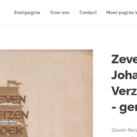
Startpagina
Over ons
Contact
Meer pagina'
Zeve
Joha
Ver
- g
Zeven Reiz