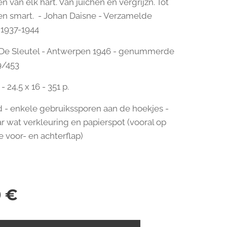
n van elk hart. Van juichen en vergrijzn. Tot
n smart. - Johan Daisne - Verzamelde
 1937-1944
 De Sleutel - Antwerpen 1946 - genummerde
9/453
 24,5 x 16 - 351 p.
d - enkele gebruikssporen aan de hoekjes -
ar wat verkleuring en papierspot (vooral op
e voor- en achterflap)
0
€