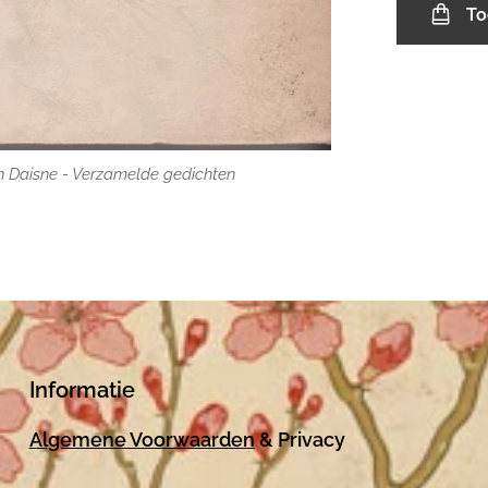
To
n Daisne - Verzamelde gedichten
Informatie
Algemene Voorwaarden
& Privacy