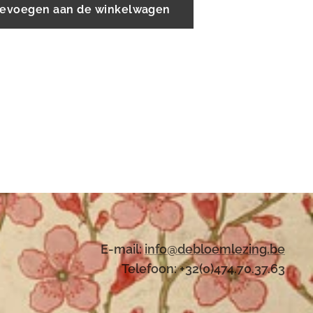
evoegen aan de winkelwagen
E-mail:
i
nfo@debloemlezing.be
Telefoon: +32(0)474.70.37.63