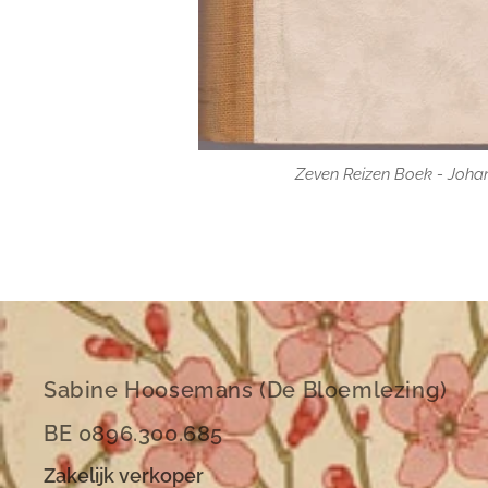
Zeven Reizen Boek - Joha
Sabine Hoosemans (De Bloemlezing)
BE 0896.300.685
Zakelijk verkoper