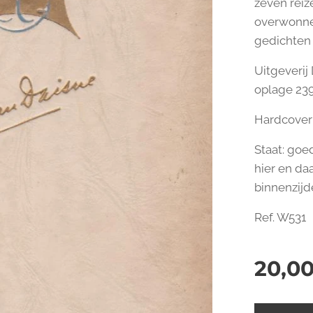
zeven reize
overwonne
gedichten
Uitgeverij
oplage 23
Hardcover -
n Daisne - Verzamelde gedichten
Staat: goe
hier en da
binnenzijd
Ref. W531
20,0