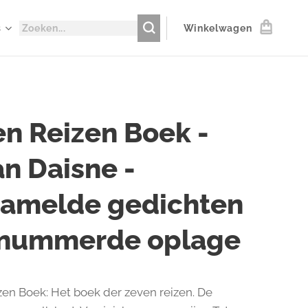
s
Winkelwagen
n Reizen Boek -
n Daisne -
zamelde gedichten
enummerde oplage
en Boek: Het boek der zeven reizen. De