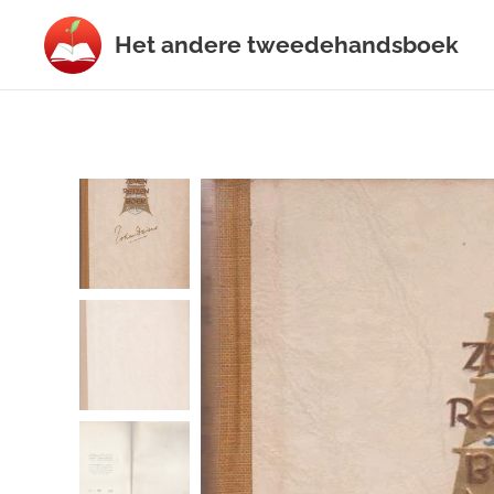
Het
andere
tweedehands
boek