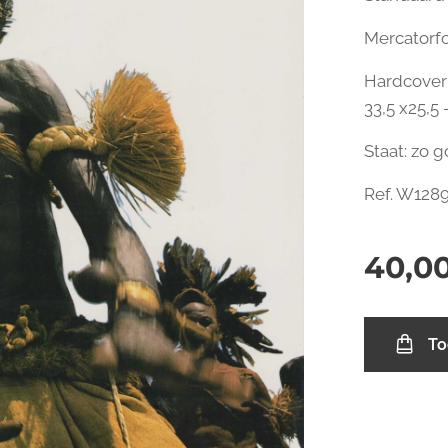
Mercatorf
Hardcover:
33,5 x25,5 
Staat: zo 
Ref. W128
40,0
To