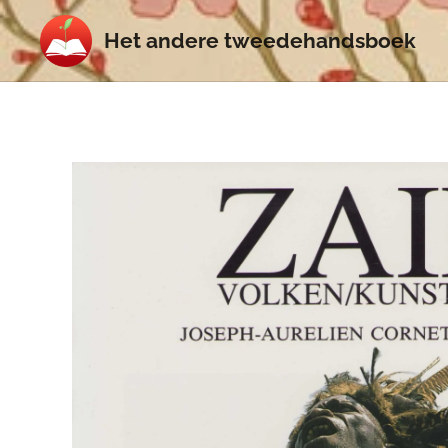
Het
andere
tweedehands
boek