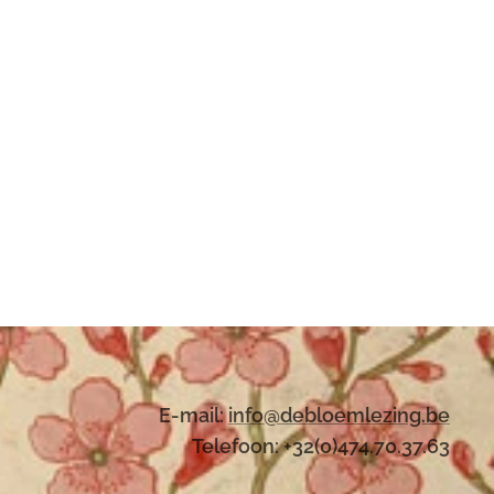
E-mail:
i
nfo@debloemlezing.be
Telefoon: +32(0)474.70.37.63