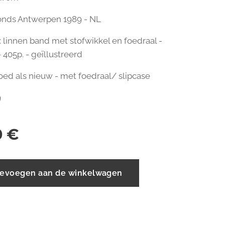
onds Antwerpen 1989 - NL
 linnen band met stofwikkel en foedraal -
- 405p. - geïllustreerd
goed als nieuw - met foedraal/ slipcase
9
0
€
evoegen aan de winkelwagen