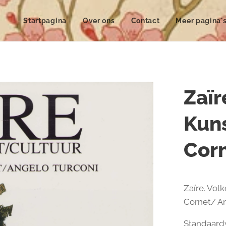
Startpagina
Over ons
Contact
Meer pagina'
Zaïr
Kuns
Cor
Zaïre. Vol
Cornet/ An
Standaard