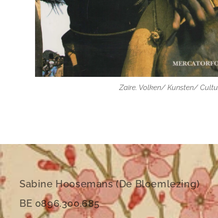
Zaïre. Volken/ Kunsten/ Cultu
Sabine Hoosemans (De Bloemlezing)
BE 0896.300.685