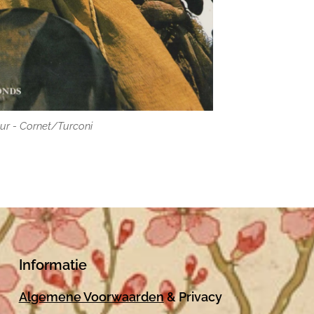
ur - Cornet/Turconi
Informatie
Algemene Voorwaarden
& Privacy