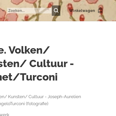
s
Winkelwagen
e. Volken/
ten/ Cultuur -
net/Turconi
ken/ Kunsten/ Cultuur - Joseph-Aurelien
geloTurconi (fotografie)
werk