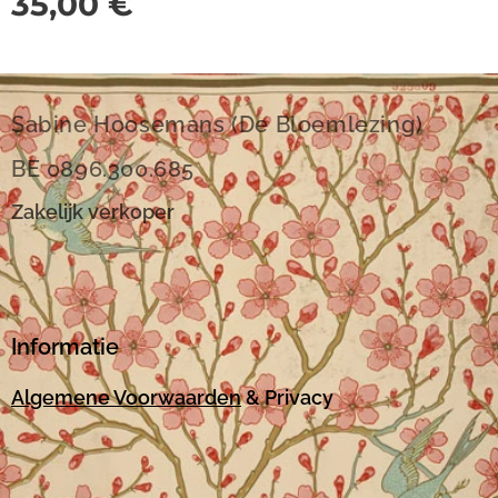
35,00
€
Sabine Hoosemans (De Bloemlezing)
BE 0896.300.685
Zakelijk verkoper
Informatie
Algemene Voorwaarden
& Privacy