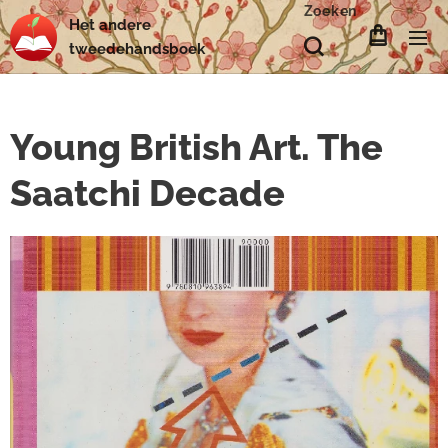
Zoeken
Het
andere
tweedehands
boek
Young British Art. The
Saatchi Decade