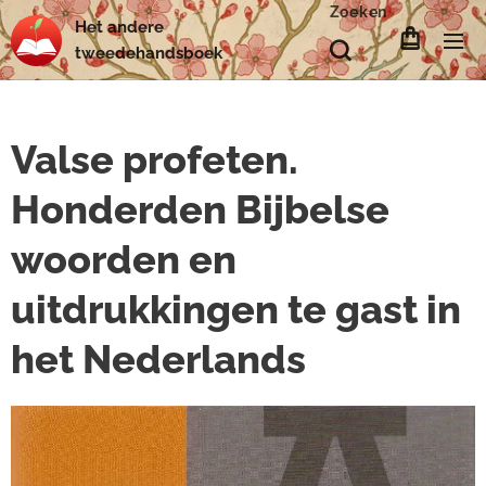
Zoeken
Het
andere
tweedehands
boek
Valse profeten.
Honderden Bijbelse
woorden en
uitdrukkingen te gast in
het Nederlands