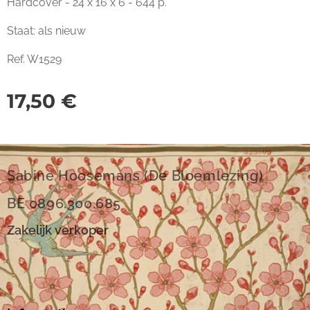
Hardcover - 24 x 16 x 6 - 644 p.
Staat: als nieuw
Ref. W1529
17,50
€
Sabine Hoosemans (De Bloemlezing)
BE 0896.300.685
Zakelijk verkoper