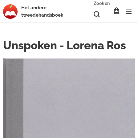
Zoeken
Het
andere
tweedehands
boek
Unspoken - Lorena Ros