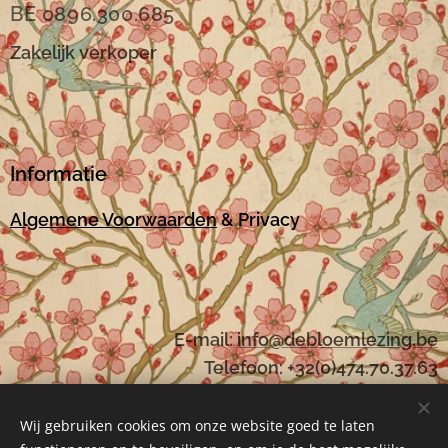
BE 0896.300.685
Zakelijk verkoper
Informatie
Algemene Voorwaarden
& Privacy
E-mail:
i
nfo@debloemlezing.be
Telefoon: +32(0)474.70.37.63
Wij gebruiken cookies om onze website goed te laten