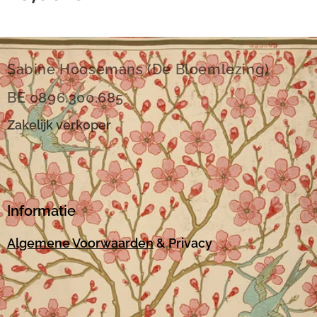
Sabine Hoosemans (De Bloemlezing)
BE 0896.300.685
Zakelijk verkoper
Informatie
Algemene Voorwaarden
& Privacy