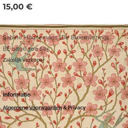
15,00
€
Sabine Hoosemans (De Bloemlezing)
BE 0896.300.685
Zakelijk verkoper
Informatie
Algemene Voorwaarden
& Privacy