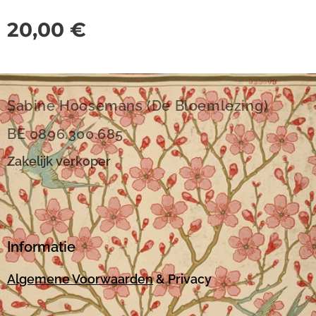
20,00
€
Sabine Hoosemans (De Bloemlezing)
BE 0896.300.685
Zakelijk verkoper
Informatie
Algemene Voorwaarden
& Privacy