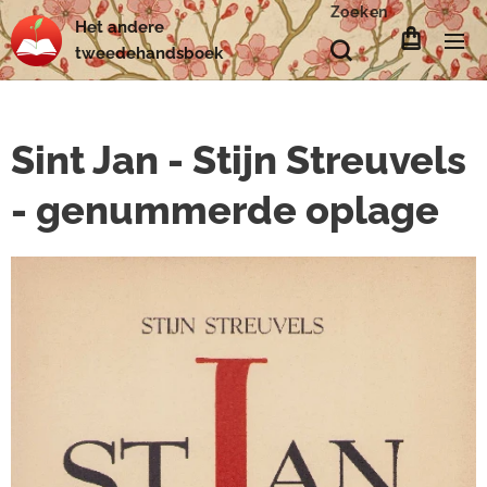
Zoeken
Het
andere
tweedehands
boek
Sint Jan - Stijn Streuvels
- genummerde oplage