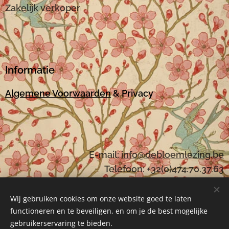
Zakelijk verkoper
Informatie
Algemene Voorwaarden
& Privacy
E-mail:
i
nfo@debloemlezing.be
Telefoon: +32(0)474.70.37.63
Wij gebruiken cookies om onze website goed te laten
functioneren en te beveiligen, en om je de best mogelijke
Mogelijk gemaakt door
Webnode
Cookies
gebruikerservaring te bieden.