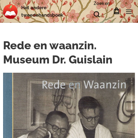
Zoeken
Het
andere
tweedehands
boek
Rede en waanzin.
Museum Dr. Guislain