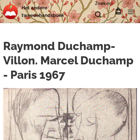
Zoeken
Het
andere
tweedehands
boek
Raymond Duchamp-
Villon. Marcel Duchamp
- Paris 1967