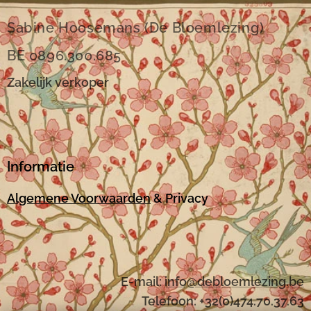
Sabine Hoosemans (De Bloemlezing)
BE 0896.300.685
Zakelijk verkoper
Informatie
Algemene Voorwaarden
& Privacy
E-mail:
i
nfo@debloemlezing.be
Telefoon: +32(0)474.70.37.63