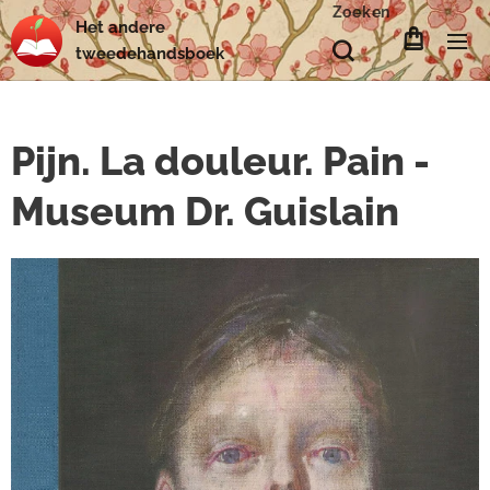
Zoeken
Het
andere
tweedehands
boek
Pijn. La douleur. Pain -
Museum Dr. Guislain