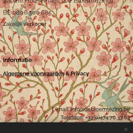
Sabine Hoosemans (De Bloemlezing)
BE 0896.300.685
Zakelijk verkoper
Informatie
Algemene Voorwaarden
& Privacy
E-mail:
i
nfo@debloemlezing.be
Telefoon: +32(0)474.70.37.63