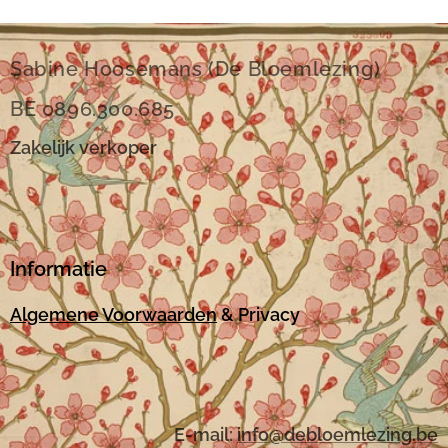
Sabine Hoosemans (De Bloemlezing)
BE 0896.300.685
Zakelijk verkoper
Informatie
Algemene Voorwaarden
& Privacy
E-mail:
i
nfo@debloemlezing.be