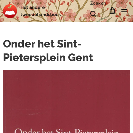
Zoeken
Het
andere
tweedehands
boek
Onder het Sint-
Pietersplein Gent