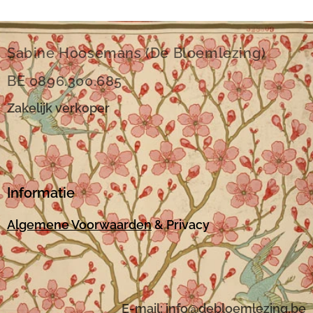
Sabine Hoosemans (De Bloemlezing)
BE 0896.300.685
Zakelijk verkoper
Informatie
Algemene Voorwaarden
& Privacy
E-mail:
i
nfo@debloemlezing.be