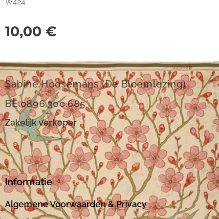
W424
10,00
€
Sabine Hoosemans (De Bloemlezing)
BE 0896.300.685
Zakelijk verkoper
Informatie
Algemene Voorwaarden
& Privacy