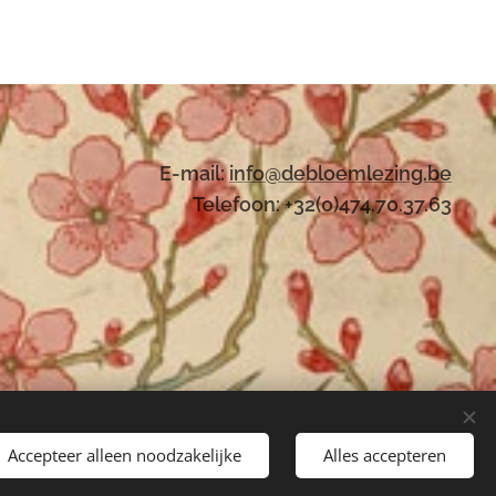
E-mail:
i
nfo@debloemlezing.be
Telefoon: +32(0)474.70.37.63
Accepteer alleen noodzakelijke
Alles accepteren