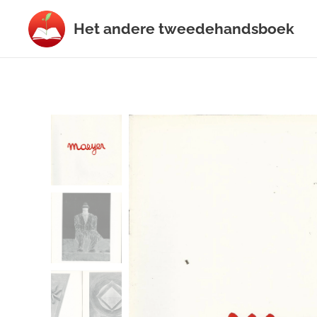
Het
andere
tweedehands
boek