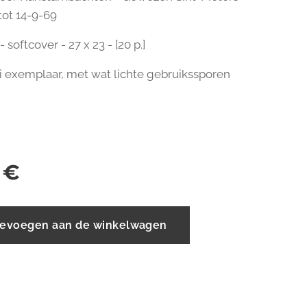
tot 14-9-69
 softcover - 27 x 23 - [20 p.]
i exemplaar, met wat lichte gebruikssporen
ver
€
evoegen aan de winkelwagen