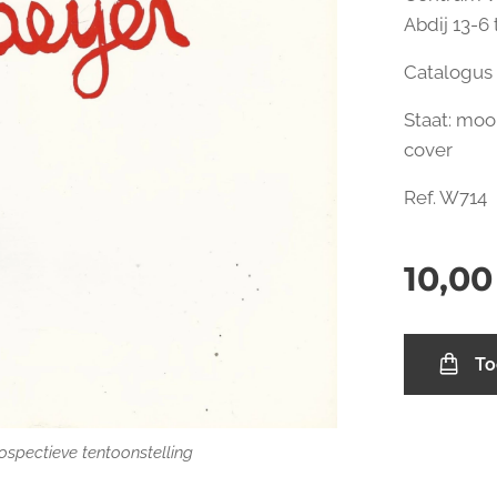
Abdij 13-6 
Catalogus -
Staat: moo
co
Ref. W714
10,00
To
ospectieve tentoonstelling
ospectieve tentoonstelling