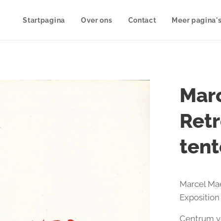
Startpagina
Over ons
Contact
Meer pagina'
Marc
Retr
tent
Marcel Mae
Exposition
Centrum v