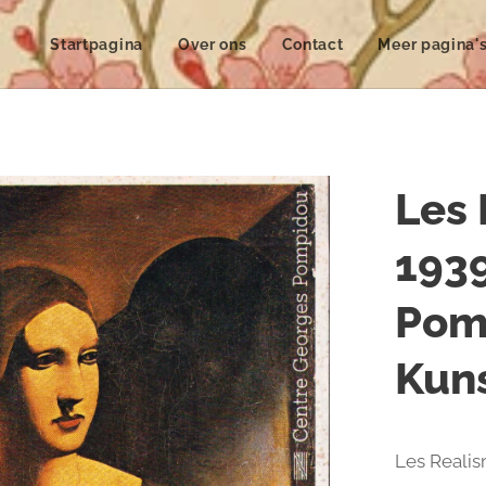
Startpagina
Over ons
Contact
Meer pagina'
Les 
1939
Pom
Kuns
Les Reali