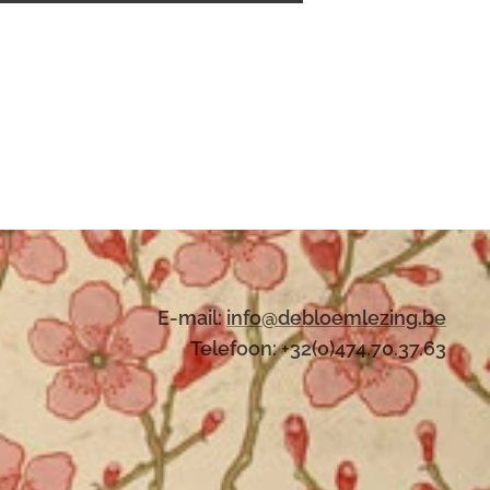
E-mail:
i
nfo@debloemlezing.be
Telefoon: +32(0)474.70.37.63