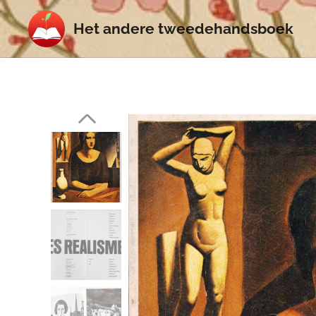
Het
andere
tweedehands
boek