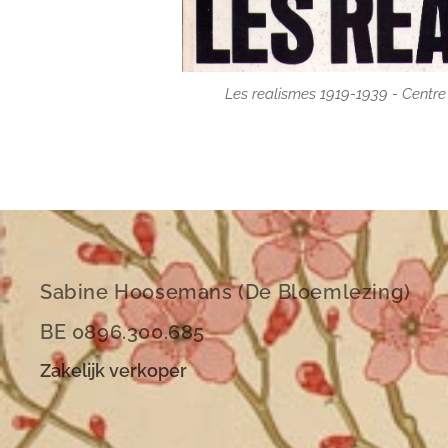
Les realismes 1919-1939 - Centr
Les realismes 1919-1939 - Centr
Sabine Hoosemans (De Bloemlezing)
BE 0896.300.685
Zakelijk verkoper