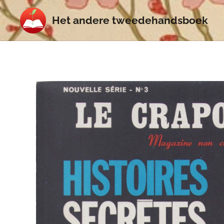
Het
andere
tweedehands
boek