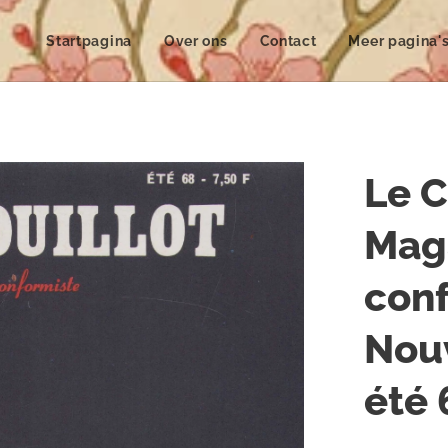
Startpagina
Over ons
Contact
Meer pagina'
Le C
Mag
conf
Nouv
été 