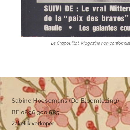
Le Crapouillot. Magazine non conformiste
Sabine Hoosemans (De Bloemlezing)
BE 0896.300.685
Zakelijk verkoper