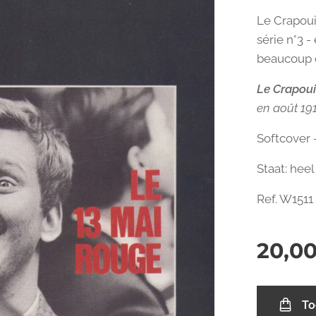
Le Crapoui
série n°3 
beaucoup 
Le Crapoui
en août 191
Softcover -
Staat: heel
Ref. W1511
20,0
To