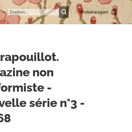
s
Winkelwagen
rapouillot.
azine non
ormiste -
elle série n°3 -
68