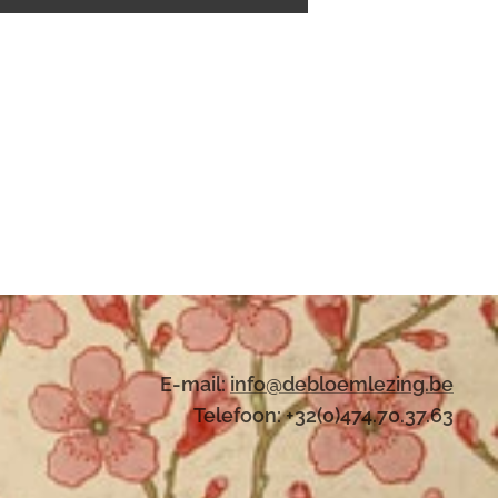
E-mail:
i
nfo@debloemlezing.be
Telefoon: +32(0)474.70.37.63