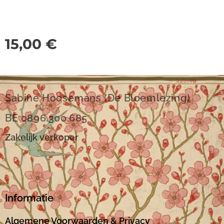
15,00
€
Sabine Hoosemans (De Bloemlezing)
BE 0896.300.685
Zakelijk verkoper
Informatie
Algemene Voorwaarden
& Privacy