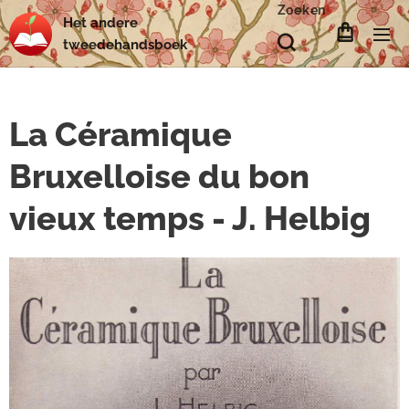
Zoeken
Het
andere
tweedehands
boek
La Céramique
Bruxelloise du bon
vieux temps - J. Helbig