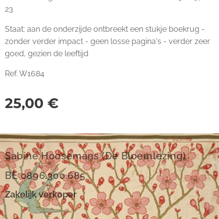
23
Staat: aan de onderzijde ontbreekt een stukje boekrug -
zonder verder impact - geen losse pagina's - verder zeer
goed, gezien de leeftijd
Ref. W1684
25,00
€
Sabine Hoosemans (De Bloemlezing)
BE 0896.300.685
Zakelijk verkoper