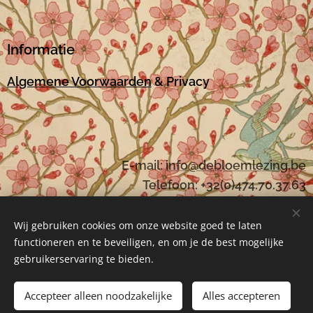
Informatie
Algemene Voorwaarden
& Privacy
E-mail:
i
nfo@debloemlezing.be
Telefoon: +32(0)474.70.37.63
Wij gebruiken cookies om onze website goed te laten
functioneren en te beveiligen, en om je de best mogelijke
Mogelijk gemaakt door
Webnode
Cookies
gebruikerservaring te bieden.
Toevoegen aan de winkelwagen
Accepteer alleen noodzakelijke
Alles accepteren