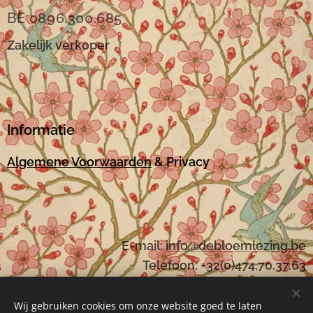
BE 0896.300.685
Zakelijk verkoper
Informatie
Algemene Voorwaarden
& Privacy
E-mail:
i
nfo@debloemlezing.be
Telefoon: +32(0)474.70.37.63
Wij gebruiken cookies om onze website goed te laten