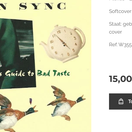
Softcover 
Staat: ge
cover
Ref. W355
15,0
T