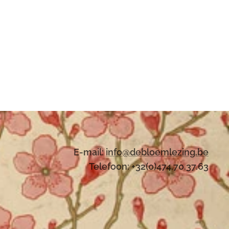
E-mail:
i
nfo@debloemlezing.be
Telefoon: +32(0)474.70.37.63