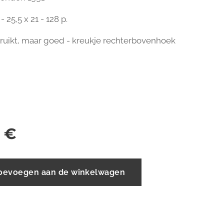
- 25,5 x 21 - 128 p.
bruikt, maar goed - kreukje rechterbovenhoek
0
€
oevoegen aan de winkelwagen