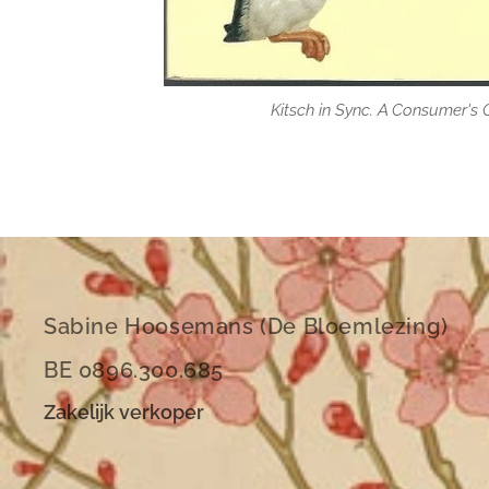
Kitsch in Sync. A Consumer's 
Kitsch in Sync. A Consumer's 
Sabine Hoosemans (De Bloemlezing)
BE 0896.300.685
Zakelijk verkoper