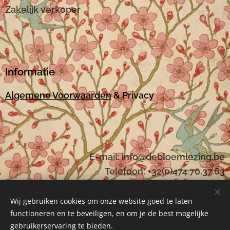
Zakelijk verkoper
Informatie
Algemene Voorwaarden
& Privacy
E-mail:
i
nfo@debloemlezing.be
Telefoon: +32(0)474.70.37.63
Wij gebruiken cookies om onze website goed te laten
functioneren en te beveiligen, en om je de best mogelijke
Mogelijk gemaakt door
Webnode
Cookies
gebruikerservaring te bieden.