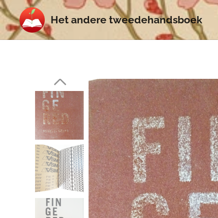
Het
andere
tweedehands
boek