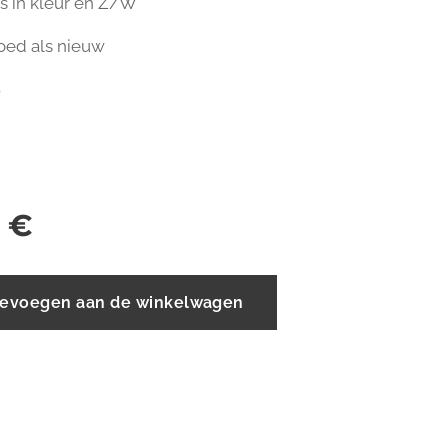
ies in kleur en Z/W
goed als nieuw
8
€
evoegen aan de winkelwagen