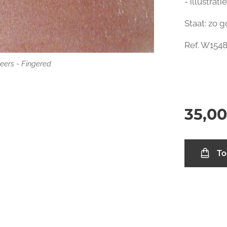
- illustrat
Staat: zo 
eers - Fingered
eers - Fingered
Ref. W154
eers - Fingered
eers - Fingered
eers - Fingered
35,00
To