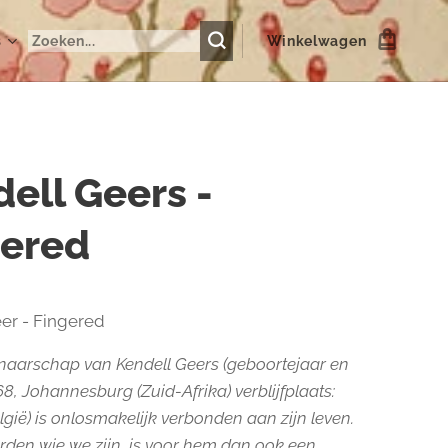
s
Winkelwagen
ell Geers -
gered
er - Fingered
naarschap van Kendell Geers (geboortejaar en
68, Johannesburg (Zuid-Afrika) verblijfplaats:
lgië) is onlosmakelijk verbonden aan zijn leven.
den wie we zijn, is voor hem dan ook een