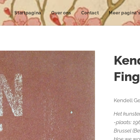
Startpagina
Over ons
Contact
Meer pagina'
Kend
Fin
Kendell Ge
Het kunste
-plaats: 19
Brussel (Be
Hoe we wor