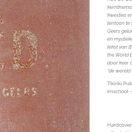
kernthema. 
kwesties en
tentoon te 
Geers geloo
en mystieke
tekst van 
eers - Fingered
eers - Fingered
the World b
door keer o
"de wereld 
Tikiriki Pu
Imschoot -
eers - Fingered
Hardcover -