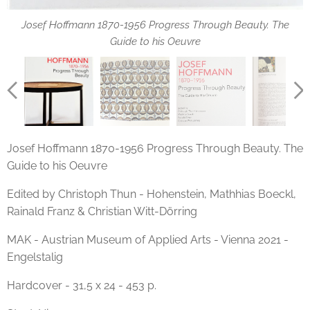
Josef Hoffmann 1870-1956 Progress Through Beauty. The
Josef Hoffmann 1870-1956 Progress Through Beauty. The
Josef Hoffmann 1870-1956 Progress Through Beauty. The
Josef Hoffmann 1870-1956 Progress Through Beauty. The
Guide to his Oeuvre
Guide to his Oeuvre
Guide to his Oeuvre
Guide to his Oeuvre
Josef Hoffmann 1870-1956 Progress Through Beauty. The
Guide to his Oeuvre
Josef Hoffmann 1870-1956 Progress Through Beauty. The
Guide to his Oeuvre
Edited by Christoph Thun - Hohenstein, Mathhias Boeckl,
Rainald Franz & Christian Witt-Dörring
MAK - Austrian Museum of Applied Arts - Vienna 2021 -
Engelstalig
Hardcover - 31,5 x 24 - 453 p.