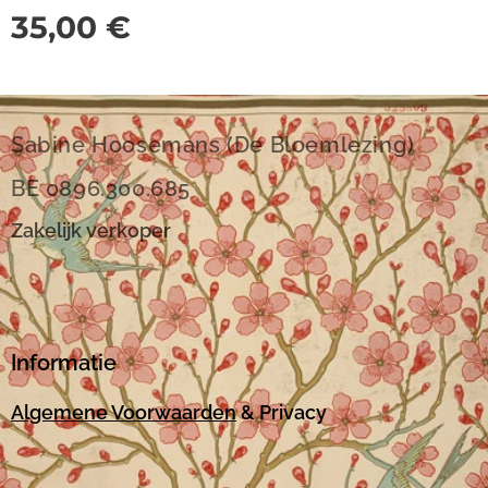
35,00
€
Sabine Hoosemans (De Bloemlezing)
BE 0896.300.685
Zakelijk verkoper
Informatie
Algemene Voorwaarden
& Privacy