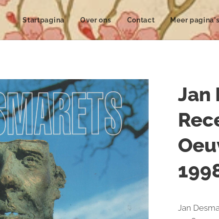
Startpagina
Over ons
Contact
Meer pagina'
Jan
Rec
Oeuv
199
Jan Desmar