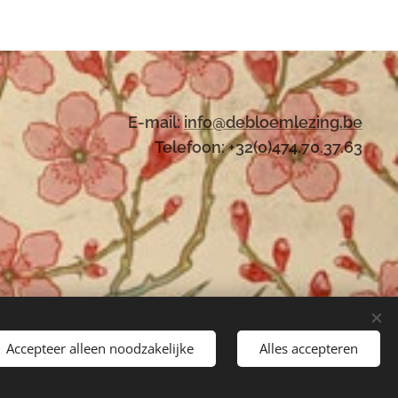
E-mail:
i
nfo@debloemlezing.be
Telefoon: +32(0)474.70.37.63
Accepteer alleen noodzakelijke
Alles accepteren