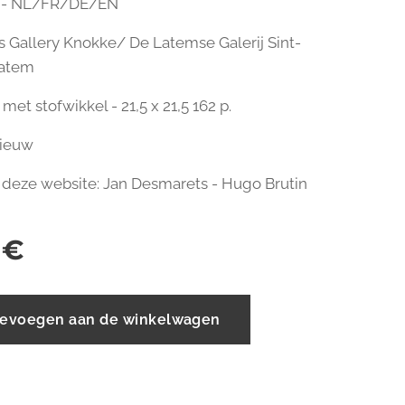
9 - NL/FR/DE/EN
s Gallery Knokke/ De Latemse Galerij Sint-
Latem
et stofwikkel - 21,5 x 21,5 162 p.
nieuw
 deze website: Jan Desmarets - Hugo Brutin
€
evoegen aan de winkelwagen