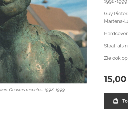
1998-199
Guy Pieter
Martens-
Hardcover m
Staat: als 
Zie ook op
15,00
ken. Oeuvres recentes. 1998-1999
ken. Oeuvres recentes. 1998-1999
To