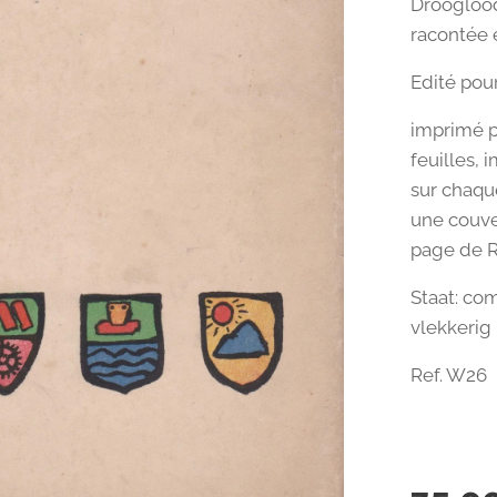
Drooglood
racontée 
Edité pour
imprimé pa
feuilles,
sur chaque
une couve
page de R
Staat: com
vlekkerig
Ref. W26