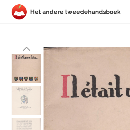
Het
andere
tweedehands
boek