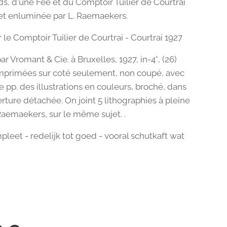
s, d'une Fée et du Comptoir Tuilier de Courtrai
et enluminée par L. Raemaekers.
 le Comptoir Tuilier de Courtrai - Courtrai 1927
r Vromant & Cie. à Bruxelles, 1927, in-4°, (26)
 imprimées sur coté seulement, non coupé, avec
 pp. des illustrations en couleurs, broché, dans
rture détachée. On joint 5 lithographies à pleine
aemaekers, sur le même sujet. .
pleet - redelijk tot goed - vooral schutkaft wat