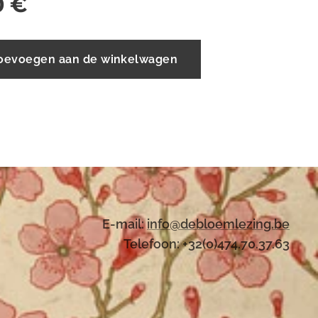
0
€
oevoegen aan de winkelwagen
E-mail:
i
nfo@debloemlezing.be
Telefoon: +32(0)474.70.37.63