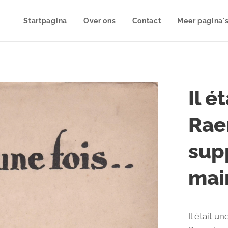
Startpagina
Over ons
Contact
Meer pagina'
Il ét
Rae
sup
mai
Il était u