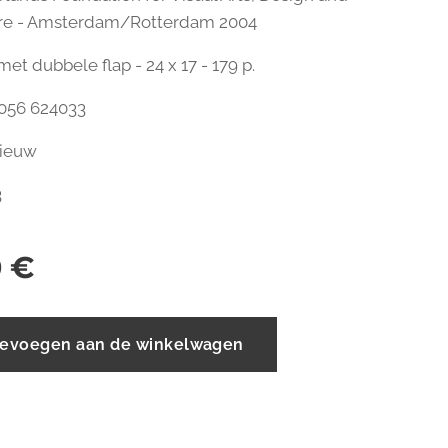
ure - Amsterdam/Rotterdam 2004
et dubbele flap - 24 x 17 - 179 p.
056 624033
 nieuw
3
0
€
evoegen aan de winkelwagen