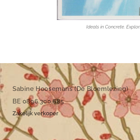
Ideals in Concrete. Explo
Ideals in Concrete. Explo
Sabine Hoosemans (De Bloemlezing)
BE 0896.300.685
Zakelijk verkoper