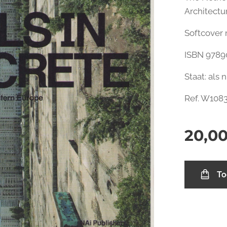
Architect
Softcover m
ISBN 9789
Staat: als
Ref. W108
20,0
To