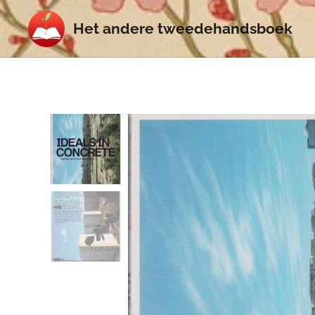
Het
andere
tweedehands
boek