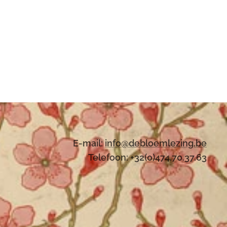
E-mail:
i
nfo@debloemlezing.be
Telefoon: +32(0)474.70.37.63