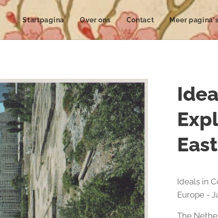
Startpagina
Over ons
Contact
Meer pagina'
Idea
Expl
Eas
Ideals in 
Europe - J
The Nether