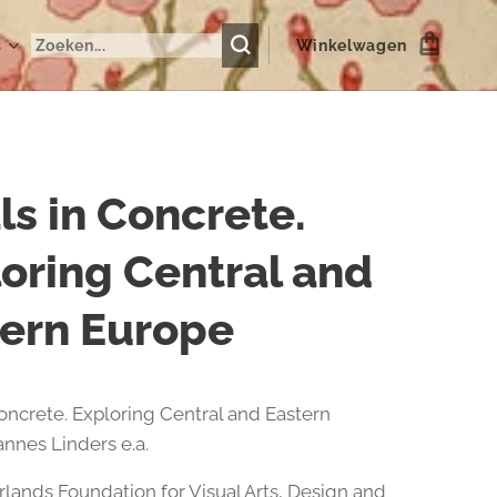
s
Winkelwagen
ls in Concrete.
oring Central and
tern Europe
Concrete. Exploring Central and Eastern
annes Linders e.a.
lands Foundation for Visual Arts, Design and