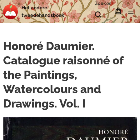
Zoeken
Het
andere
tweedehands
boek
Honoré Daumier.
Catalogue raisonné of
the Paintings,
Watercolours and
Drawings. Vol. I