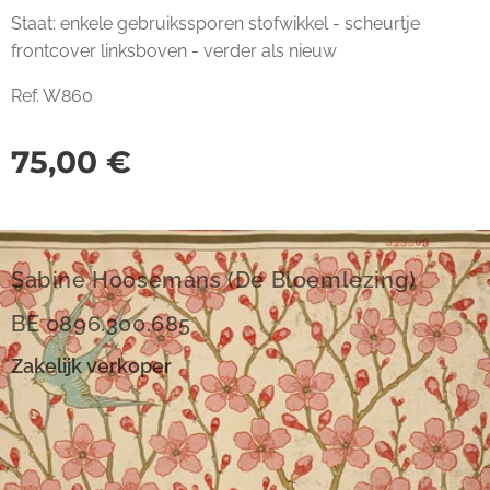
Staat: enkele gebruikssporen stofwikkel - scheurtje
frontcover linksboven - verder als nieuw
Ref. W860
75,00
€
Sabine Hoosemans (De Bloemlezing)
BE 0896.300.685
Zakelijk verkoper