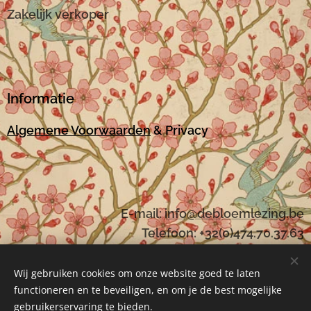
Zakelijk verkoper
Informatie
Algemene Voorwaarden
& Privacy
E-mail:
i
nfo@debloemlezing.be
Telefoon: +32(0)474.70.37.63
Wij gebruiken cookies om onze website goed te laten
functioneren en te beveiligen, en om je de best mogelijke
Mogelijk gemaakt door
Webnode
Cookies
gebruikerservaring te bieden.