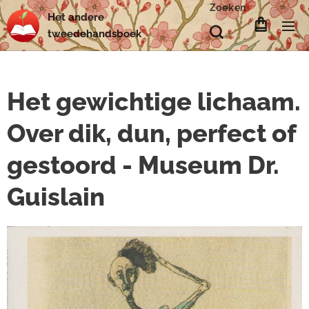
Zoeken
Het
andere
tweedehands
boek
Het gewichtige lichaam.
Over dik, dun, perfect of
gestoord - Museum Dr.
Guislain