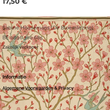
17,50
€
Sabine Hoosemans (De Bloemlezing)
BE 0896.300.685
Zakelijk verkoper
Informatie
Algemene Voorwaarden
& Privacy