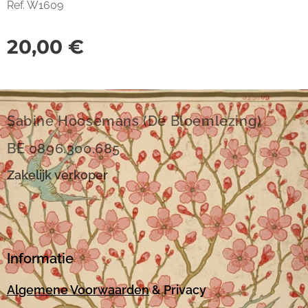
Ref. W1609
20,00
€
Sabine Hoosemans (De Bloemlezing)
BE 0896.300.685
Zakelijk verkoper
Informatie
Algemene Voorwaarden
& Privacy