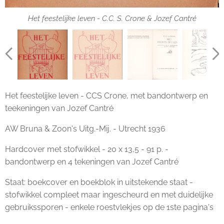
Het feestelijke leven - C.C. S. Crone & Jozef Cantré
Het feestelijke leven - C.C. S. Crone & Jozef Cantré
Het feestelijke leven - C.C. S. Crone & Jozef Cantré
Het feestelijke leven - C.C. S. Crone & Jozef Cantré
Het feestelijke leven - C.C. S. Crone & Jozef Cantré
Het feestelijke leven - CCS Crone, met bandontwerp en
teekeningen van Jozef Cantré
AW Bruna & Zoon's Uitg.-Mij. - Utrecht 1936
Hardcover met stofwikkel - 20 x 13,5 - 91 p. -
bandontwerp en 4 tekeningen van Jozef Cantré
Staat: boekcover en boekblok in uitstekende staat -
stofwikkel compleet maar ingescheurd en met duidelijke
gebruikssporen - enkele roestvlekjes op de 1ste pagina's