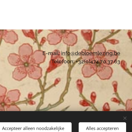
E-mail:
i
nfo@debloemlezing.be
Telefoon: +32(0)474.70.37.63
Accepteer alleen noodzakelijke
Alles accepteren