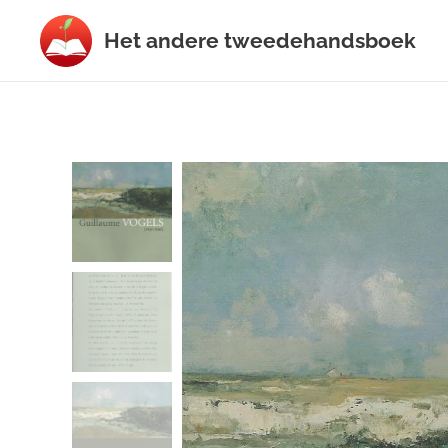
Het
andere
tweedehands
boek