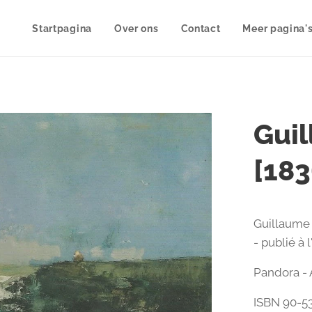
Startpagina
Over ons
Contact
Meer pagina'
Guil
[183
Guillaume 
- publié à 
Pandora - 
ISBN 90-5