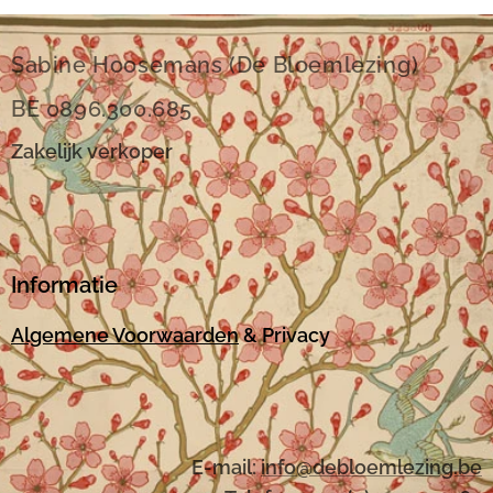
Sabine Hoosemans (De Bloemlezing)
BE 0896.300.685
Zakelijk verkoper
Informatie
Algemene Voorwaarden
& Privacy
E-mail:
i
nfo@debloemlezing.be