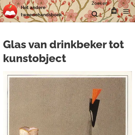
Zoeken
Het
andere
tweedehands
boek
Glas van drinkbeker tot
kunstobject