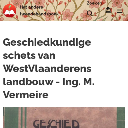
Zoeken
Het
andere
tweedehands
boek
Geschiedkundige
schets van
WestVlaanderens
landbouw - Ing. M.
Vermeire