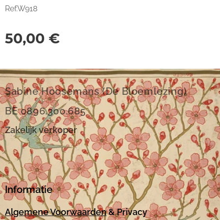
Ref.W918
50,00
€
Sabine Hoosemans (De Bloemlezing)
BE 0896.300.685
Zakelijk verkoper
Informatie
Algemene Voorwaarden
& Privacy