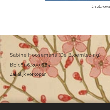
Ersatzmens
Ersatzmens
Ersatzmens
Sabine Hoosemans (De Bloemlezing)
BE 0896.300.685
Zakelijk verkoper