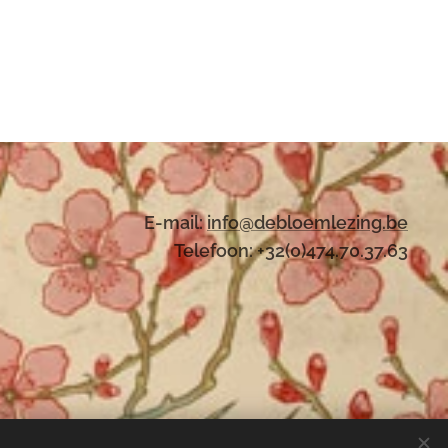
E-mail:
i
nfo@debloemlezing.be
Telefoon: +32(0)474.70.37.63