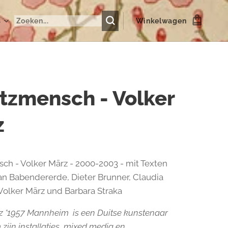
s
Winkelwagen
tzmensch - Volker
z
ch - Volker März - 2000-2003 - mit Texten
n Babendererde, Dieter Brunner, Claudia
olker März und Barbara Straka
z °1957 Mannheim is een Duitse kunstenaar
zijn installaties, mixed media en