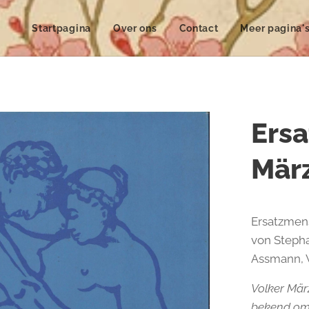
Startpagina
Over ons
Contact
Meer pagina'
Ersa
Mär
Ersatzmens
von Stepha
Assmann, V
Volker Mär
bekend om 