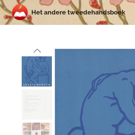
Het
andere
tweedehands
boek