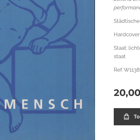
performanc
Städtisch
ch - Volker März
Hardcover 
Staat: lic
staat
Ref. W1138
20,0
To