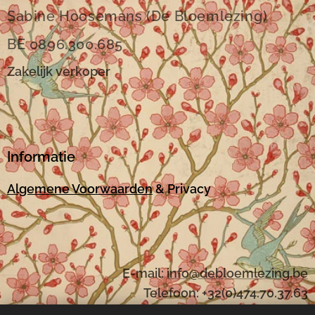
Sabine Hoosemans (De Bloemlezing)
BE 0896.300.685
Zakelijk verkoper
Informatie
Algemene Voorwaarden
& Privacy
E-mail:
i
nfo@debloemlezing.be
Telefoon: +32(0)474.70.37.63