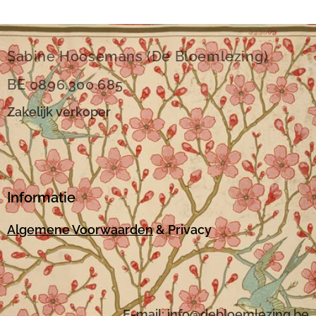
Sabine Hoosemans (De Bloemlezing)
BE 0896.300.685
Zakelijk verkoper
Informatie
Algemene Voorwaarden
& Privacy
E-mail:
i
nfo@debloemlezing.be