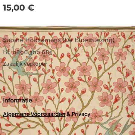
15,00
€
Sabine Hoosemans (De Bloemlezing)
BE 0896.300.685
Zakelijk verkoper
Informatie
Algemene Voorwaarden
& Privacy