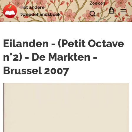
Zoeken
Het
andere
tweedehands
boek
Eilanden - (Petit Octave
n°2) - De Markten -
Brussel 2007