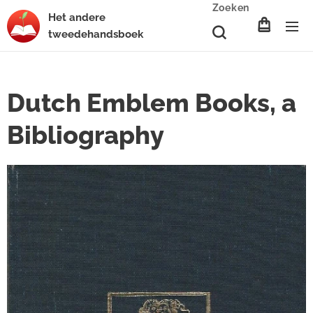
Zoeken
Het
andere
tweedehands
boek
Dutch Emblem Books, a
Bibliography