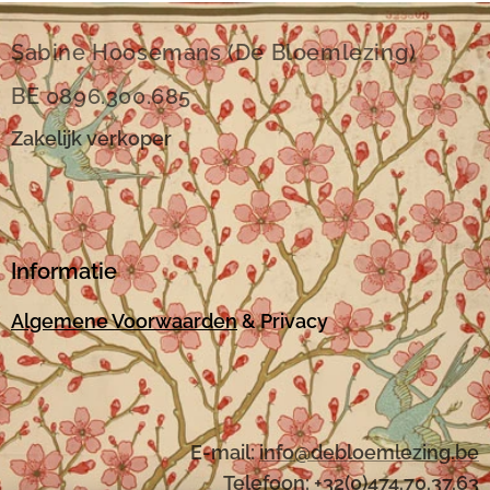
Sabine Hoosemans (De Bloemlezing)
BE 0896.300.685
Zakelijk verkoper
Informatie
Algemene Voorwaarden
& Privacy
E-mail:
i
nfo@debloemlezing.be
Telefoon: +32(0)474.70.37.63