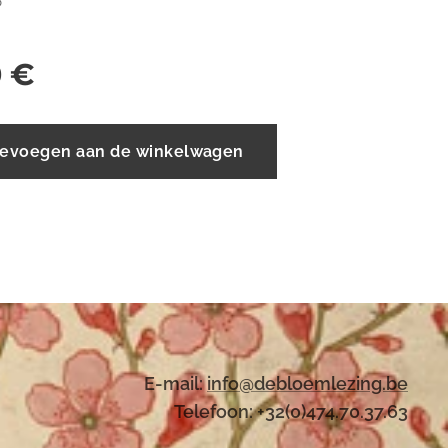
6
0
€
evoegen aan de winkelwagen
E-mail:
i
nfo@debloemlezing.be
Telefoon: +32(0)474.70.37.63