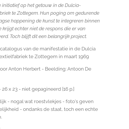
initiatief op het getouw in de Dulcia-
briek te Zottegem. Hun poging om gedurende
agse happening de kunst te integreren binnen
e krijgt echter niet de respons die er van
rd. Toch blijft dit een belangrijk project.
atalogus van de manifestatie in de Dulcia
extielfabriek te Zottegem in maart 1969
door Anton Herbert - Beelding: Antoon De
 26 x 23 - niet gepagineerd [16 p.]
lijk - nogal wat roestvlekjes - foto's geven
lijkheid - ondanks de staat, toch een echte
.