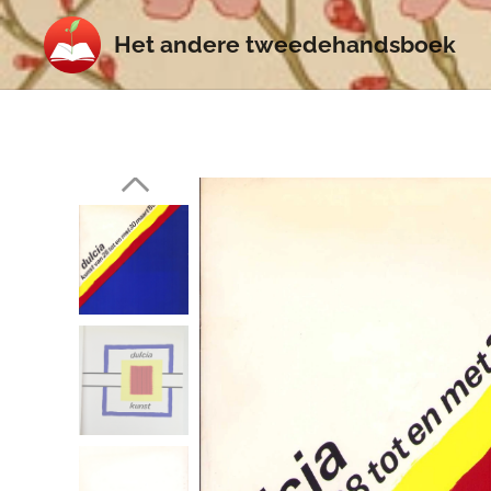
Het
andere
tweedehands
boek