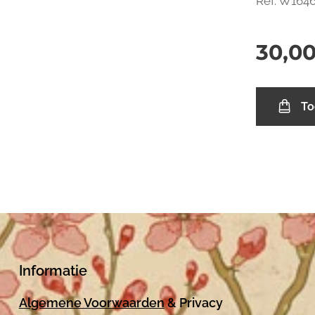
Ref. W164
30,0
To
Informatie
Algemene Voorwaarden
& Privacy