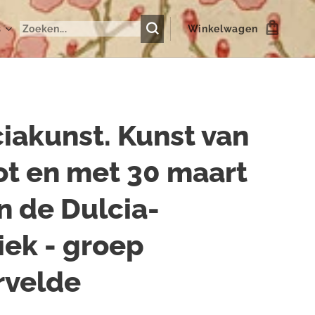
s
Winkelwagen
iakunst. Kunst van
ot en met 30 maart
in de Dulcia-
iek - groep
rvelde