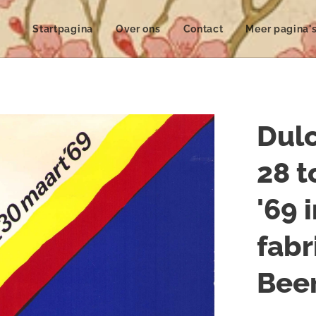
Startpagina
Over ons
Contact
Meer pagina'
Dulc
28 t
'69 
fabr
Bee