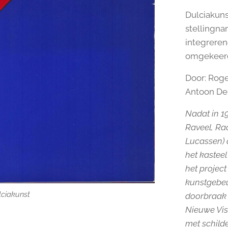
Dulciakuns
lciakunst
lciakunst
stellingna
lciakunst
integreren
lciakunst
omgekeer
Door: Roge
Antoon De 
Nadat in 1
Raveel, Rao
Lucassen) 
het kastee
het project
lciakunst
kunstgebeu
lciakunst
lciakunst
lciakunst
doorbraak 
Nieuwe Vis
met schild