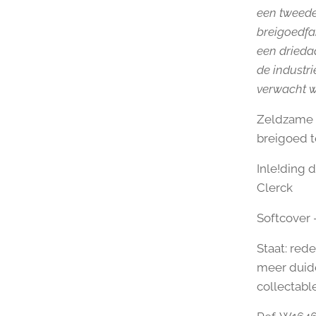
een tweede 
breigoedfa
een drieda
de industri
verwacht we
Zeldzame c
breigoed t
Inle!ding 
Clerck
Softcover -
Staat: rede
meer duide
collectable