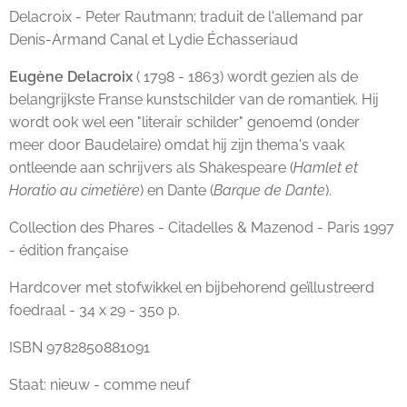
Delacroix - Peter Rautmann; traduit de l'allemand par
Denis-Armand Canal et Lydie Échasseriaud
Eugène Delacroix
( 1798 - 1863) wordt gezien als de
belangrijkste Franse kunstschilder van de romantiek. Hij
wordt ook wel een "literair schilder" genoemd (onder
meer door Baudelaire) omdat hij zijn thema's vaak
ontleende aan schrijvers als Shakespeare (
Hamlet et
Horatio au cimetière
) en Dante (
Barque de Dante
).
Collection des Phares - Citadelles & Mazenod - Paris 1997
- édition française
Hardcover met stofwikkel en bijbehorend geïllustreerd
foedraal - 34 x 29 - 350 p.
ISBN 9782850881091
Staat: nieuw - comme neuf