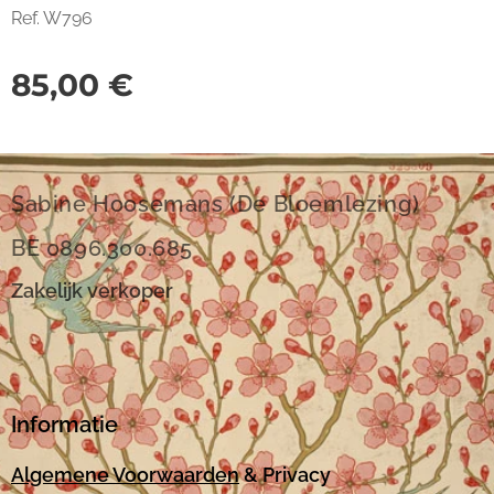
Ref. W796
85,00
€
Sabine Hoosemans (De Bloemlezing)
BE 0896.300.685
Zakelijk verkoper
Informatie
Algemene Voorwaarden
& Privacy