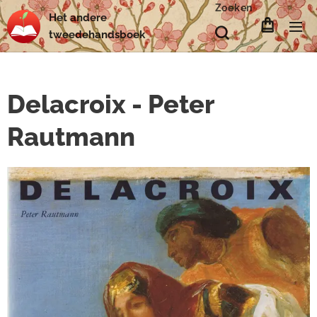
Zoeken
Het
andere
tweedehands
boek
Delacroix - Peter
Rautmann