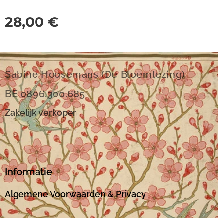
28,00
€
Sabine Hoosemans (De Bloemlezing)
BE 0896.300.685
Zakelijk verkoper
Informatie
Algemene Voorwaarden
& Privacy