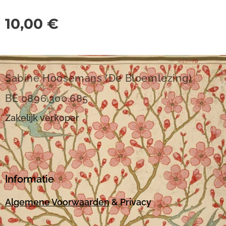
10,00
€
Sabine Hoosemans (De Bloemlezing)
BE 0896.300.685
Zakelijk verkoper
Informatie
Algemene Voorwaarden
& Privacy