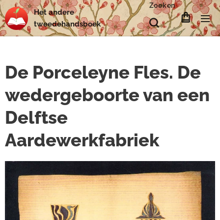
Zoeken
Het
andere
tweedehands
boek
De Porceleyne Fles. De
wedergeboorte van een
Delftse
Aardewerkfabriek