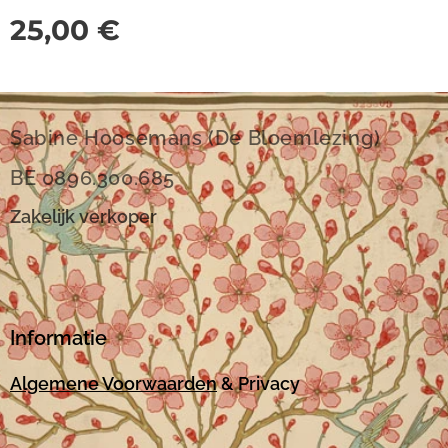
25,00
€
Sabine Hoosemans (De Bloemlezing)
BE 0896.300.685
Zakelijk verkoper
Informatie
Algemene Voorwaarden
& Privacy