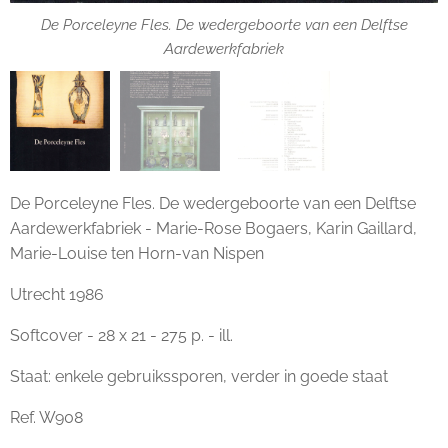
De Porceleyne Fles. De wedergeboorte van een Delftse
De Porceleyne Fles. De wedergeboorte van een Delftse
De Porceleyne Fles. De wedergeboorte van een Delftse
Aardewerkfabriek
Aardewerkfabriek
Aardewerkfabriek
De Porceleyne Fles. De wedergeboorte van een Delftse
Aardewerkfabriek - Marie-Rose Bogaers, Karin Gaillard,
Marie-Louise ten Horn-van Nispen
Utrecht 1986
Softcover - 28 x 21 - 275 p. - ill.
Staat: enkele gebruikssporen, verder in goede staat
Ref. W908