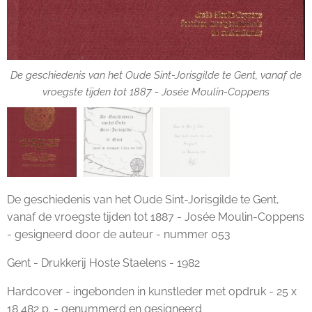
De geschiedenis van het Oude Sint-Jorisgilde te Gent, vanaf de
De geschiedenis van het Oude Sint-Jorisgilde te Gent, vanaf de
vroegste tijden tot 1887 - Josée Moulin-Coppens
vroegste tijden tot 1887 - Josée Moulin-Coppens
De geschiedenis van het Oude Sint-Jorisgilde te Gent, vanaf de
vroegste tijden tot 1887 - Josée Moulin-Coppens
De geschiedenis van het Oude Sint-Jorisgilde te Gent,
vanaf de vroegste tijden tot 1887 - Josée Moulin-Coppens
- gesigneerd door de auteur - nummer 053
Gent - Drukkerij Hoste Staelens - 1982
Hardcover - ingebonden in kunstleder met opdruk - 25 x
18 482 p. - genummerd en gesigneerd