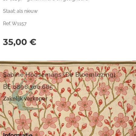
Staat: als nieuw
Ref. W1157
35,00
€
Sabine Hoosemans (De Bloemlezing)
BE 0896.300.685
Zakelijk verkoper
Informatie