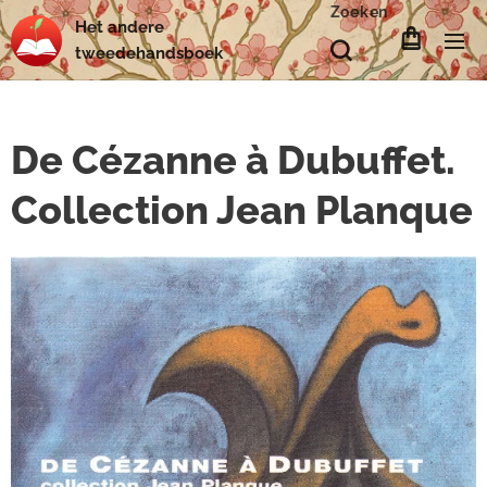
Zoeken
Het
andere
tweedehands
boek
De Cézanne à Dubuffet.
Collection Jean Planque