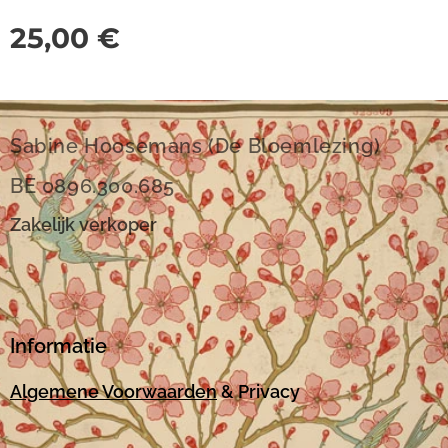
25,00
€
Sabine Hoosemans (De Bloemlezing)
BE 0896.300.685
Zakelijk verkoper
Informatie
Algemene Voorwaarden
& Privacy