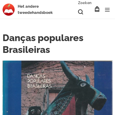
Zoeken
Het
andere
tweedehands
boek
Danças populares
Brasileiras