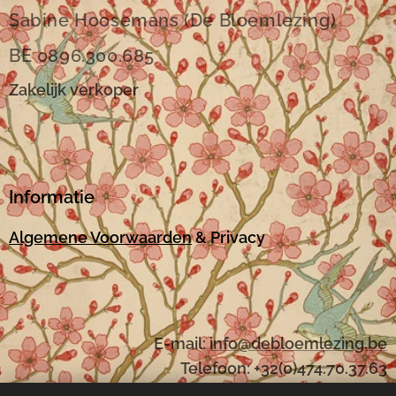
Sabine Hoosemans (De Bloemlezing)
BE 0896.300.685
Zakelijk verkoper
Informatie
Algemene Voorwaarden
& Privacy
E-mail:
i
nfo@debloemlezing.be
Telefoon: +32(0)474.70.37.63