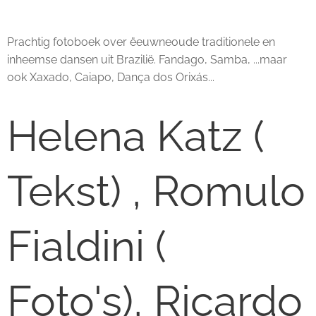
Prachtig fotoboek over ëeuwneoude traditionele en
inheemse dansen uit Brazilië. Fandago, Samba, ...maar
ook Xaxado, Caiapo, Dança dos Orixás...
Helena Katz (
Tekst) , Romulo
Fialdini (
Foto's), Ricardo