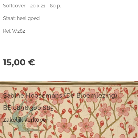
Softcover - 20 x 21 - 80 p.
Staat: heel goed
Ref. W282
15,00
€
Sabine Hoosemans (De Bloemlezing)
BE 0896.300.685
Zakelijk verkoper