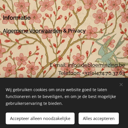
Informatie
Algemene Voorwaarden
& Privacy
E-mail:
i
nfo@debloemlezing.be
Telefoon: +32(0)474.70.37.63
Wij gebruiken cookies om onze website goed te laten
functioneren en te beveiligen, en om je de best mogelijke
Mogelijk gemaakt door
Webnode
Cookies
gebruikerservaring te bieden.
Toevoegen aan de winkelwagen
Accepteer alleen noodzakelijke
Alles accepteren