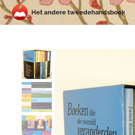
Het
andere
tweedehands
boek