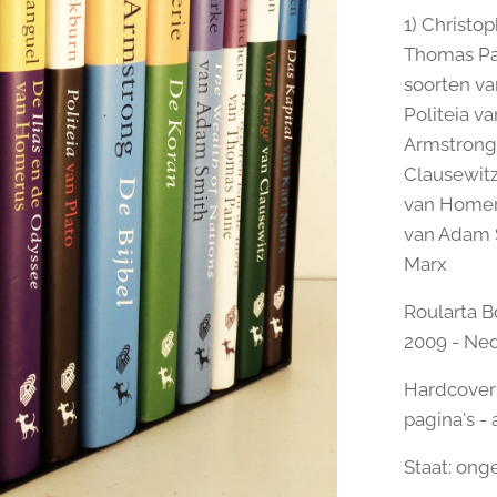
1) Christo
Thomas Pai
soorten va
 veranderden - Box Roularta
Politeia va
 veranderden - Box Roularta
Armstrong:
Clausewitz
van Homeru
 veranderden - Box Roularta
van Adam S
Marx
 veranderden - Box Roularta
Roularta B
2009 - Ned
Hardcover m
pagina's 
Staat: ong