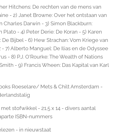
pher Hitchens: De rechten van de mens van
ne - 2) Janet Browne: Over het ontstaan van
n Charles Darwin - 3) Simon Blackburn:
n Plato - 4) Peter Derie: De Koran - 5) Karen
 De Bijbel - 6) Hew Strachan: Vom Kriege van
 - 7) Alberto Manguel: De Ilias en de Odyssee
s - 8) P.J. O'Rourke: The Wealth of Nations
mith - 9) Francis Wheen: Das Kapital van Karl
ooks Roeselare/ Mets & Chilt Amsterdam -
erlandstalig
et stofwikkel - 21,5 x 14 - divers aantal
- aparte ISBN-nummers
elezen - in nieuwstaat