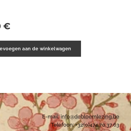
2
0
€
evoegen aan de winkelwagen
E-mail:
i
nfo@debloemlezing.be
Telefoon: +32(0)474.70.37.63