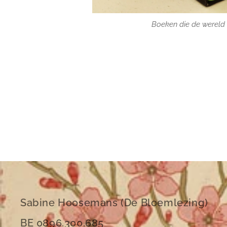
Boeken die de wereld
Sabine Hoosemans (De Bloemlezing)
BE 0896.300.685