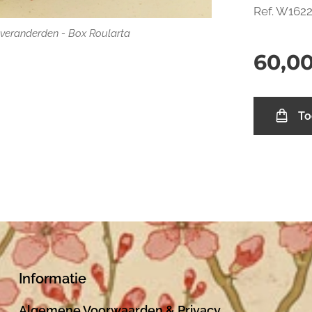
Ref. W162
 veranderden - Box Roularta
60,0
To
Informatie
Algemene Voorwaarden
& Privacy