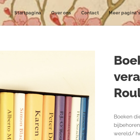
Startpagina
Over ons
Contact
Meer pagina'
Boek
vera
Roul
Boeken die
bijbehoren
wereld/ h